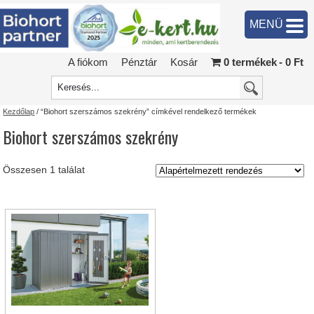
MENÜ
A fiókom
Pénztár
Kosár
0 termékek
0 Ft
Kezdőlap
/ “Biohort szerszámos szekrény” címkével rendelkező termékek
Biohort szerszámos szekrény
Összesen 1 találat