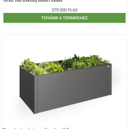
a
terméknek
379 000
Ft
-tól
több
variációja
TOVÁBB A TERMÉKHEZ
van.
A
változatok
a
termékoldalon
választhatók
ki