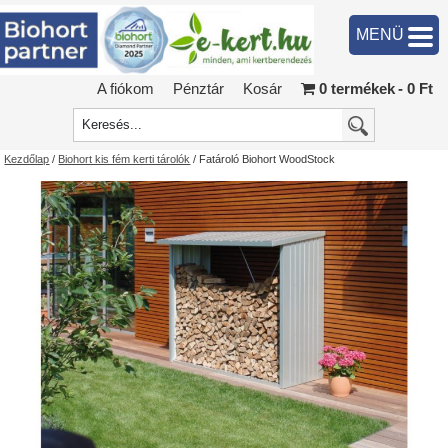
MENÜ
A fiókom
Pénztár
Kosár
0 termékek
0 Ft
Kezdőlap
/
Biohort kis fém kerti tárolók
/ Fatároló Biohort WoodStock