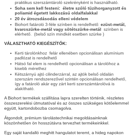
praktikus szerszámtároló szekrényként is használható.
Soha sem kell festeni: életre szóló tüzihorganyzott és
poliamid égetett lakkozású oldalfalakkal
20 év átrozsdásodás elleni védelem
Biohort fatároló 3-féle színben is rendelhető:
ezüst-metál,
kvarcszürke-metál vagy sötétszürke-metál
színben is
elérhető. (belső szín mindkét esetben szürke )
VÁLASZTHATÓ KIEGÉSZÍTŐK:
Kerti tárolónkhoz felár ellenében opcionálisan alumínium
padlózat is rendelhető
Hátsó fal elem is rendelhető opcionálisan a tárolóhoz a
kisebb mérethez
Kétszárnyú ajtó cilinderzárral, az ajtók belső oldalán
szerszám rendszerezővel szintén opcionálisan rendelhető,
így a fatároló akár egy zárt kerti szerszámtárolóvá is
alakítható.
A Biohort termékek szállítása lapra szerelten történik, részletes
összeszerelési útmutatóval és az összes szükséges kötőelemmel
együtt, kartondobozba csomagolva.
Átgondolt, prémium tárolástechnikai megoldásainknak
köszönhetően ön hosszútávra tervezhet termékeinkkel.
Egy saját kandalló meghitt hangulatot teremt, a hideg napokon