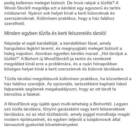
pedig kellemes meleget biztosít. De hová rakjuk a tűzifát? A
Wood-Stock® megoldja ezt a kérdést egy egyszerű és tartós
módszerrel. Nyáron sok helyet kínál a kerti bútoroknak és
szerszámoknak. Különösen praktikus, hogy a ház falához
szerelhető.
Minden egyben tűzifa és kerti felszerelés tároló!
Képzelje el saját kandallóját, a kandallóban fával, amely
hangulatos légkört teremt, és megnyugtató meleget biztosít a
hideg napokon. Azonban egyetlen kérdés marad: „Hol tároljuk a
tűzifát?” A Biohort új WoodStock®-ja tartós és rendezett
megoldást kínál erre a problémára, és a nyári hónapokban
bőséges helyet kínál a kerti szerszámok és bútorok tárolására.
Tűzifa tárolási megoldásunk különösen praktikus, ha közvetlenül a
ház falához szereljük. Az opcionális, tartozékként kapható hátsó
falpanelek segítenek megakadályozni, hogy az ott tárolt fa
károsítsa a falakat.
A WoodStock egy újabb igazi multi-tehetség a Biohorttól. Legyen
szó tűzifa tárolásra, fűnyíró garázsként vagy kerti felszerelések
tárolására, ez az első tűzifatároló, amely joggal mondhatja magát
modern építészetnek, és egyben teljesíti a tulajdonosok által
támasztott gyakorlati követelményeket.