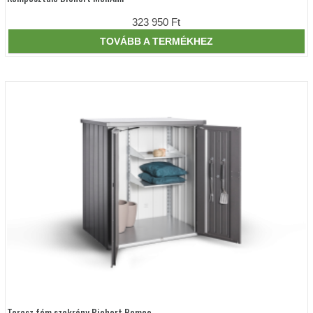
323 950
Ft
TOVÁBB A TERMÉKHEZ
Terasz fém szekrény Biohort Romeo
Ennek