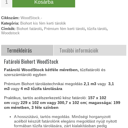
Kosárba
Cikkszám:
WoodStock.-
Kategória:
Biohort kis fém kerti tárolók
Címkék:
Biohort fatároló
,
Prémium fém kerti tároló
,
tűzifa tároló
,
Woodstock
Termékleírás
További információk
Fatároló Biohort WoodStock
Fatároló WoodStock kétféle méretben,
tűzifatároló és
szerszámtároló egyben
Prémium Biohort tárolástechnikai megoldás
2,1 m3
vagy
3,1
m3
vagy
4 m3 tűzifa tárolására
Praktikus, tartós acélszerkezetű kész fatároló:
157 x 102
cm
vagy
229 x 102 cm vagy 300,7 x 102 cm;
magassága: 199
cm
méretben, 3 féle színben
A hosszútávú, tartós megoldás. Minőségi horganyzott
acélból készült fatárolónk elegáns megoldást nyújt nyitott
formában tűzifa tárolására, zárt kialakításban pedig