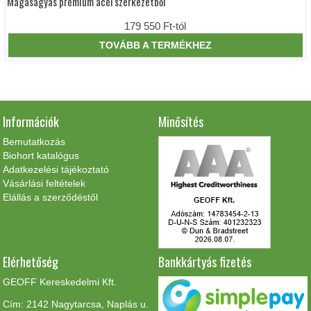
Magaságyás prémium acél szerkezetből
Ennek
a
terméknek
179 550
Ft
-tól
több
variációja
TOVÁBB A TERMÉKHEZ
van.
A
változatok
a
termékoldalon
választhatók
Információk
Minősítés
ki
Bemutatkozás
Biohort katalógus
Adatkezelési tájékoztató
Vásárlási feltételek
Elállás a szerződéstől
Elérhetőség
Bankkártyás fizetés
GEOFF Kereskedelmi Kft.
Cím: 2142 Nagytarcsa, Naplás u.