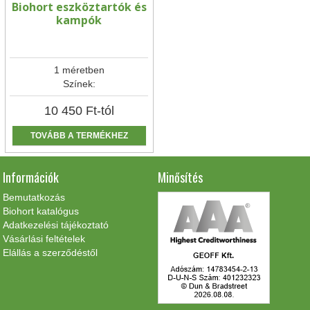
Biohort eszköztartók és
kampók
1 méretben
Színek:
10 450
Ft
-tól
TOVÁBB A TERMÉKHEZ
Információk
Minősítés
Bemutatkozás
Biohort katalógus
Adatkezelési tájékoztató
Vásárlási feltételek
Elállás a szerződéstől