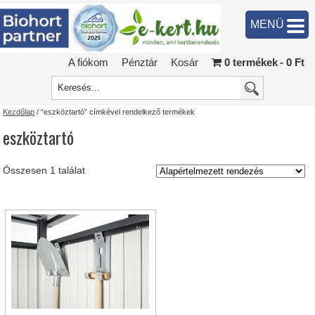
MENÜ
A fiókom
Pénztár
Kosár
0 termékek
0 Ft
Kezdőlap
/ “eszköztartó” címkével rendelkező termékek
eszköztartó
Összesen 1 találat