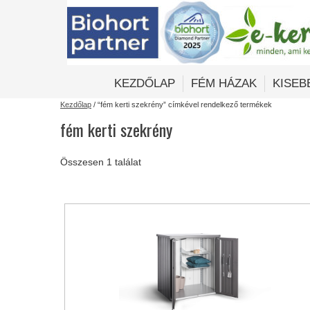
KEZDŐLAP
FÉM HÁZAK
KISEB
Kezdőlap
/ “fém kerti szekrény” címkével rendelkező termékek
fém kerti szekrény
Összesen 1 találat