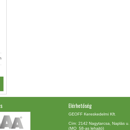
n
és
Elérhetőség
GEOFF Kereskedelmi Kft.
Cím: 2142 Nagytarcsa, Naplás u.
(MO 58-as lehajtó)