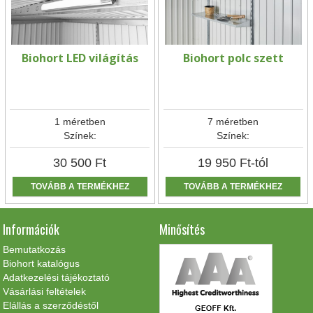
Biohort LED világítás
Biohort polc szett
1 méretben
7 méretben
Színek:
Színek:
30 500
Ft
19 950
Ft
-tól
TOVÁBB A TERMÉKHEZ
TOVÁBB A TERMÉKHEZ
Információk
Minősítés
Bemutatkozás
Biohort katalógus
Adatkezelési tájékoztató
Vásárlási feltételek
Elállás a szerződéstől