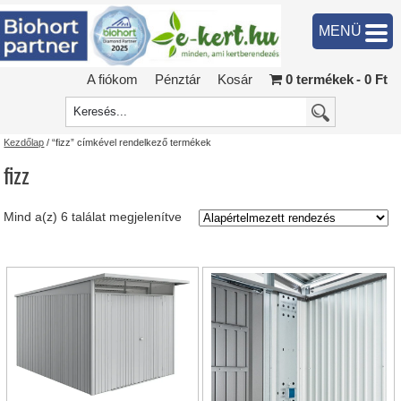
MENÜ
A fiókom
Pénztár
Kosár
0 termékek
0 Ft
Kezdőlap
/ “fizz” címkével rendelkező termékek
fizz
Mind a(z) 6 találat megjelenítve