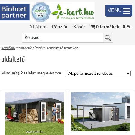
MENÜ
A fiókom
Pénztár
Kosár
0 termékek
0 Ft
Kezdőlap
/ “oldaltető” címkével rendelkező termékek
oldaltető
Mind a(z) 2 találat megjelenítve