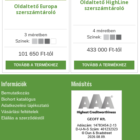
Oldaltető HighLine
Oldaltető Europa
szerszámtároló
szerszámtároló
4 méretben
3 méretben
Színek:
Színek:
433 000
Ft
-tól
101 650
Ft
-tól
TOVÁBB A TERMÉKHEZ
TOVÁBB A TERMÉKHEZ
Információk
Minősítés
Bemutatkozás
Biohort katalógus
Adatkezelési tájékoztató
Vásárlási feltételek
Elállás a szerződéstől