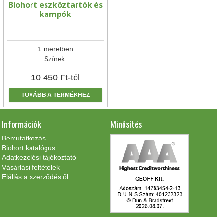
Biohort eszköztartók és
kampók
1 méretben
Színek:
10 450
Ft
-tól
TOVÁBB A TERMÉKHEZ
Információk
Minősítés
Bemutatkozás
Biohort katalógus
Adatkezelési tájékoztató
Vásárlási feltételek
Elállás a szerződéstől