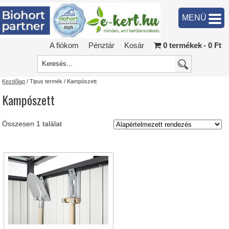
MENÜ
A fiókom
Pénztár
Kosár
0 termékek
0 Ft
Kezdőlap
/ Tipus termék / Kampószett
Kampószett
Összesen 1 találat