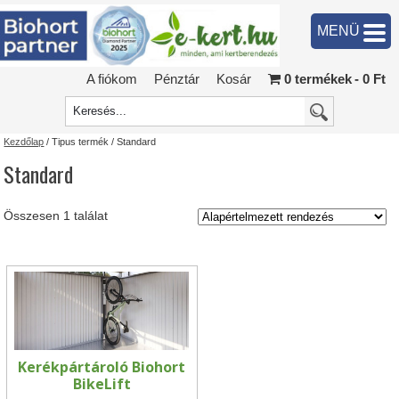
MENÜ
A fiókom
Pénztár
Kosár
0 termékek
0 Ft
Kezdőlap
/ Tipus termék / Standard
Standard
Összesen 1 találat
Kerékpártároló Biohort
BikeLift