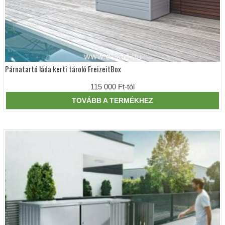
Párnatartó láda kerti tároló FreizeitBox
Ennek
a
terméknek
115 000
Ft
-tól
több
variációja
TOVÁBB A TERMÉKHEZ
van.
A
változatok
a
termékoldalon
választhatók
ki