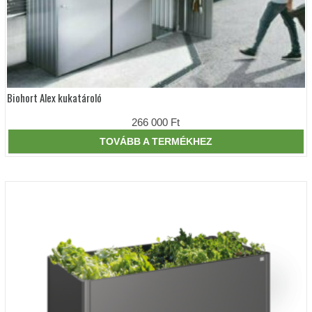
Biohort Alex kukatároló
Ennek
a
terméknek
266 000
Ft
több
variációja
TOVÁBB A TERMÉKHEZ
van.
A
változatok
a
termékoldalon
választhatók
ki