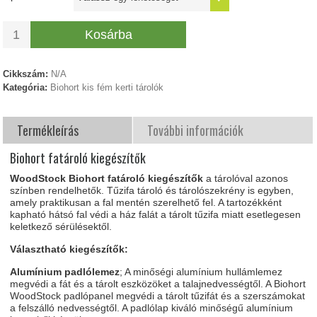
Kosárba
Cikkszám:
N/A
Kategória:
Biohort kis fém kerti tárolók
Termékleírás
További információk
Biohort fatároló kiegészítők
WoodStock Biohort fatároló kiegészítők
a tárolóval azonos
színben rendelhetők. Tűzifa tároló és tárolószekrény is egyben,
amely praktikusan a fal mentén szerelhető fel. A tartozékként
kapható hátsó fal védi a ház falát a tárolt tűzifa miatt esetlegesen
keletkező sérülésektől.
Választható kiegészítők:
Alumínium padlólemez
; A minőségi alumínium hullámlemez
megvédi a fát és a tárolt eszközöket a talajnedvességtől. A Biohort
WoodStock padlópanel megvédi a tárolt tűzifát és a szerszámokat
a felszálló nedvességtől. A padlólap kiváló minőségű alumínium