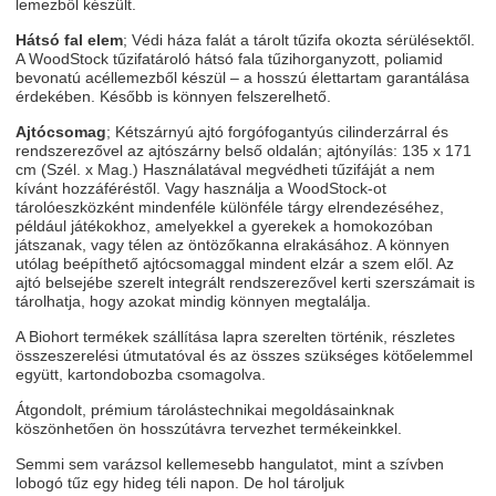
lemezből készült.
Hátsó fal elem
; Védi háza falát a tárolt tűzifa okozta sérülésektől.
A WoodStock tűzifatároló hátsó fala tűzihorganyzott, poliamid
bevonatú acéllemezből készül – a hosszú élettartam garantálása
érdekében. Később is könnyen felszerelhető.
Ajtócsomag
; Kétszárnyú ajtó forgófogantyús cilinderzárral és
rendszerezővel az ajtószárny belső oldalán; ajtónyílás: 135 x 171
cm (Szél. x Mag.) Használatával megvédheti tűzifáját a nem
kívánt hozzáféréstől. Vagy használja a WoodStock-ot
tárolóeszközként mindenféle különféle tárgy elrendezéséhez,
például játékokhoz, amelyekkel a gyerekek a homokozóban
játszanak, vagy télen az öntözőkanna elrakásához. A könnyen
utólag beépíthető ajtócsomaggal mindent elzár a szem elől. Az
ajtó belsejébe szerelt integrált rendszerezővel kerti szerszámait is
tárolhatja, hogy azokat mindig könnyen megtalálja.
A Biohort termékek szállítása lapra szerelten történik, részletes
összeszerelési útmutatóval és az összes szükséges kötőelemmel
együtt, kartondobozba csomagolva.
Átgondolt, prémium tárolástechnikai megoldásainknak
köszönhetően ön hosszútávra tervezhet termékeinkkel.
Semmi sem varázsol kellemesebb hangulatot, mint a szívben
lobogó tűz egy hideg téli napon. De hol tároljuk