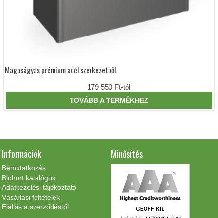
Magaságyás prémium acél szerkezetből
Ennek
a
terméknek
179 550
Ft
-tól
több
variációja
TOVÁBB A TERMÉKHEZ
van.
A
változatok
a
termékoldalon
választhatók
Információk
Minősítés
ki
Bemutatkozás
Biohort katalógus
Adatkezelési tájékoztató
Vásárlási feltételek
Elállás a szerződéstől