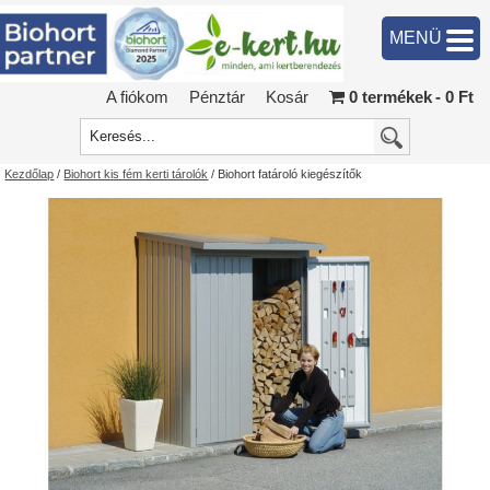
MENÜ
A fiókom
Pénztár
Kosár
0 termékek
0 Ft
Kezdőlap
/
Biohort kis fém kerti tárolók
/ Biohort fatároló kiegészítők