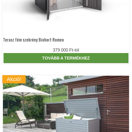
Terasz fém szekrény Biohort Romeo
Ennek
a
terméknek
379 000
Ft
-tól
több
variációja
TOVÁBB A TERMÉKHEZ
van.
A
változatok
a
Akció!
termékoldalon
választhatók
ki