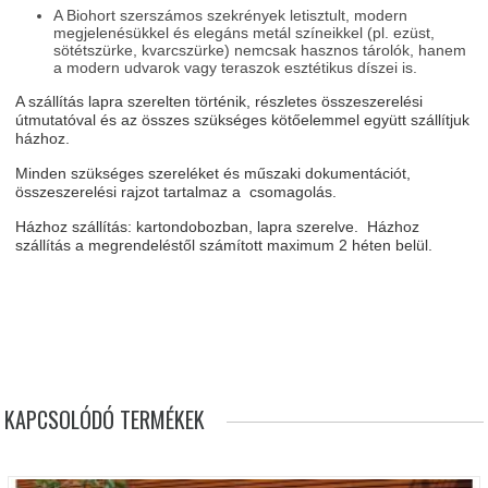
A Biohort szerszámos szekrények letisztult, modern
megjelenésükkel és elegáns metál színeikkel (pl. ezüst,
sötétszürke, kvarcszürke) nemcsak hasznos tárolók, hanem
a modern udvarok vagy teraszok esztétikus díszei is.
A szállítás lapra szerelten történik, részletes összeszerelési
útmutatóval és az összes szükséges kötőelemmel együtt szállítjuk
házhoz.
Minden szükséges szereléket és műszaki dokumentációt,
összeszerelési rajzot tartalmaz a csomagolás.
Házhoz szállítás: kartondobozban, lapra szerelve. Házhoz
szállítás a megrendeléstől számított maximum 2 héten belül.
KAPCSOLÓDÓ TERMÉKEK