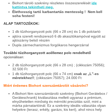
Biohort tároló szekrény részletes összeszerelését
ide
kattintva tekintheti meg.
Élethosszig tartó karbantartás mentesség ! Nem kell
soha festeni!
ALAP TARTOZÉKOK:
1 db tűzihorganyzott polc (66 x 28 cm) és 1 db polctartó
ajtóra szerelt rendszerező 6 db akasztókampóval együtt az
ajtószárny belső részén
Dupla zármechanizmus forgókaros hengerzárral
További tüzihorganyzott acéllemez polc rendelhető
opcionálisan:
2 db tűzihorganyzott polc (66 x 28 cm) ; (cikkszám:75056);
32.500 Ft
1 db tűzihorganyzott polc (66 x 74 cm)
csak az „L”-es
méretekhez!!
; (cikkszám:75057); 24.000 Ft
Miért érdemes Biohort szerszámtárolót vásárolni?
A Biohort fém szerszámtároló szekrény (Biohort Gerätebox /
Geräteschrank) kiválasztása mellett ugyanaz a prémium,
elnyűhetetlen minőség és mérnöki precizitás szól, mint a
márka párnatartóinál. Ez a szekrény ideális választás olyan
helyekre (terasz, erkély, garázs, kis kert), ahol nincs hely