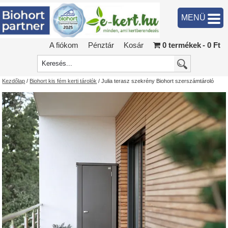
MENÜ
A fiókom
Pénztár
Kosár
0 termékek
0 Ft
Kezdőlap
/
Biohort kis fém kerti tárolók
/ Julia terasz szekrény Biohort szerszámtároló