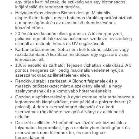
egy teljes kerti háznak, de szükség van egy biztonságos,
időjárásálló és rendezett tárolóra.
Helytakarékos elegáns Biohort design: Minimális
alapterületet foglal, mégis hatalmas tárolókapacitást biztosít
a magasságának és az okos belső elrendezésének
köszönhetően.
20 év átrozsdásodás elleni garancia: A tűzihorganyzott,
poliamid égetett lakkozású acéllemez szerkezet évtizedekig
ellenáll az esőnek, hónak és UV-sugárzásnak.
Karbantartásmentes: Soha nem kell festeni, lakkozni vagy
rozsdátlanítani. A tisztítása mindössze egy egyszerű vizes
lemosásból áll.
100% esőálló és zárható: Teljesen vízhatlan kialakítású. A 3
pontos hengeres zár pedig maximális védelmet nyújt a
szerszámoknak az illetéktelenek ellen.
Rendkívül stabil szerkezet: A Biohort falpanelek és a
masszív tetőszerkezet miatt a szekrény ellenáll a nagy
szélnyomásnak és a komolyabb hóterhelésnek is.
Gazdag alapfelszereltség: A gyári csomag már tartalmazza a
legfontosabb kiegészítőket, mint például a polcrendszert (2
polccal), 4 darab szerszámtartó akasztót és a kerti
szerszámok rögzítésére szolgáló állványt az ajtók belső
oldalán.
Diszkrét szellőzés: A beépített szellőzőrések biztosítják a
folyamatos légáramlást, így a szekrényben tárolt gépek és
szerszámok nem füllednek be, és nem fognak
berozsdásodni.