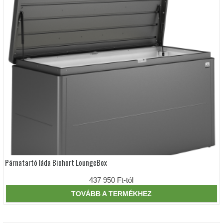
a
termékoldalon
választhatók
ki
Párnatartó láda Biohort LoungeBox
Ennek
a
terméknek
437 950
Ft
-tól
több
variációja
TOVÁBB A TERMÉKHEZ
van.
A
változatok