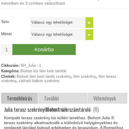
méretben és 3 színben választható
Szín
Méret
Kosárba
Cikkszám:
BH_Julia.--1
Kategória:
Biohort kis fém kerti tárolók
Címkék:
Biohort fém kerti tároló szekrény
,
fém szekrény
,
fém terasz
szekrény
,
zárható balkon szekrény
Termékleírás
További
Vélemények
információk
(0)
Julia terasz szekrény Biohort szerszámtároló
Kompakt terasz szekrény kis kültéri terekhez. Biohort Julia ®
terasz szekrény alkalmazkodik a különböző helyigényekhez és
rendezett tárolást biztosít erkélyeken és teraszokon. A Romeóhoz