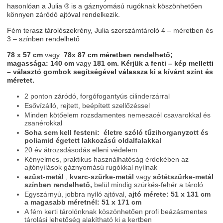
hasonlóan a Julia ® is a gáznyomású rugóknak köszönhetően
könnyen záródó ajtóval rendelkezik.
Fém terasz tárolószekrény, Julia szerszámtároló 4 – méretben és
3 – színben rendelhető
78 x 57 cm
vagy
78x 87 cm
méretben rendelhető;
magassága: 140 cm
vagy
181 cm. Kérjük a fenti – kép melletti
– választó gombok segítségével válassza ki a kívánt színt és
méretet.
2 ponton záródó, forgófogantyús cilinderzárral
Esővízálló, rejtett, beépített szellőzéssel
Minden kötőelem rozsdamentes nemesacél csavarokkal és
zsanérokkal
Soha sem kell festeni: életre szóló tűzihorganyzott és
poliamid égetett lakkozású oldalfalakkal
20 év átrozsdásodás elleni védelem
Kényelmes, praktikus használhatóság érdekében az
ajtónyílások gáznyomású rugókkal nyílnak
ezüst-metál
,
kvarc-szürke-metál
vagy
sötétszürke-metál
színben rendelhető,
belül mindig szürkés-fehér a tároló
Egyszárnyú, jobbra nyíló ajtóval,
ajtó mérete: 51 x 131 cm
a magasabb méretnél: 51 x 171 cm
A fém kerti tárolónknak köszönhetően profi beázásmentes
tárolási lehetőség alakítható ki a kertben