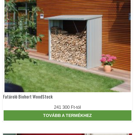
Fatároló Biohort WoodStock
Ennek
a
terméknek
241 300
Ft
-tól
több
variációja
TOVÁBB A TERMÉKHEZ
van.
A
változatok
a