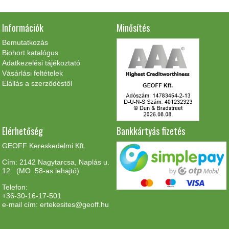
a
termékoldalon
választhatók
Információk
Minősítés
ki
Bemutatkozás
Biohort katalógus
Adatkezelési tájékoztató
Vásárlási feltételek
Elállás a szerződéstől
Elérhetőség
Bankkártyás fizetés
GEOFF Kereskedelmi Kft.
Cím: 2142 Nagytarcsa, Naplás u.
12. (MO 58-as lehajtó)
Telefon:
+36-30-16-17-501
e-mail cím: ertekesites@geoff.hu