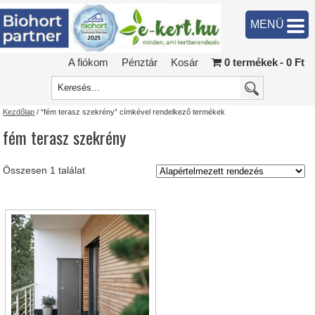
MENÜ
A fiókom
Pénztár
Kosár
0 termékek
0 Ft
Kezdőlap
/ “fém terasz szekrény” címkével rendelkező termékek
fém terasz szekrény
Összesen 1 találat