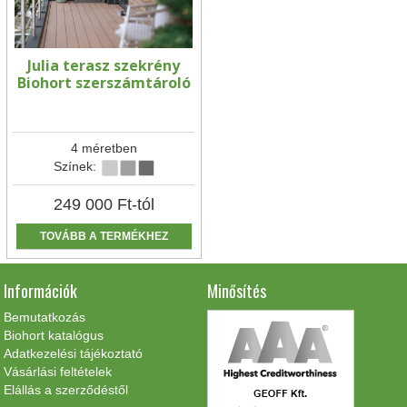
Julia terasz szekrény
Biohort szerszámtároló
4 méretben
Színek:
249 000
Ft
-tól
TOVÁBB A TERMÉKHEZ
Információk
Minősítés
Bemutatkozás
Biohort katalógus
Adatkezelési tájékoztató
Vásárlási feltételek
Elállás a szerződéstől